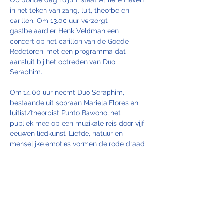
Op donderdag 18 juni staat Almere Haven 
in het teken van zang, luit, theorbe en 
carillon. Om 13.00 uur verzorgt 
gastbeiaardier Henk Veldman een 
concert op het carillon van de Goede 
Redetoren, met een programma dat 
aansluit bij het optreden van Duo 
Seraphim.
Om 14.00 uur neemt Duo Seraphim, 
bestaande uit sopraan Mariela Flores en 
luitist/theorbist Punto Bawono, het 
publiek mee op een muzikale reis door vijf 
eeuwen liedkunst. Liefde, natuur en 
menselijke emoties vormen de rode draad 
in een gevarieerd programma met muziek 
van onder anderen John Dowland, Jan 
Pieterszoon Sweelinck, Franz Schubert, 
Gabriel Fauré, Sergej Rachmaninov, Astor 
Piazzolla en zelfs Sting.
Tijdens de beiaardbespeling is een 