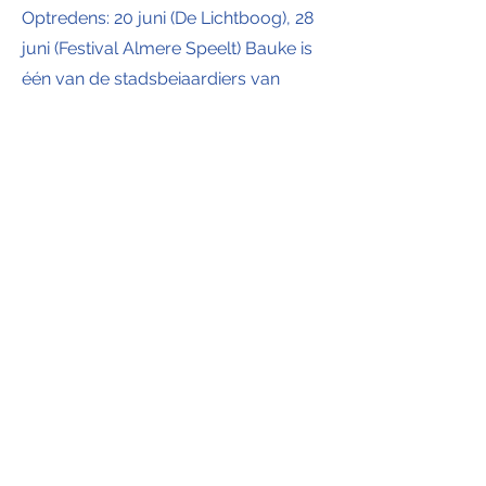
Optredens: 20 juni (De Lichtboog), 28
juni (Festival Almere Speelt) Bauke is
één van de stadsbeiaardiers van
Almere en een vaste waarde in de
Nederlandse beiaardwereld. Met zijn
energieke en toegankelijke speelstijl
weet hij jong en oud te raken. Tijdens
het festival is hij betrokken bij de
feestelijke viering in De Lichtboog én
speelt hij op de mobiele beiaard
tijdens Almere Speelt.
http://www.baukereitsma.nl/
Duo Bellini
Optreden: 20 juni – Almere (De