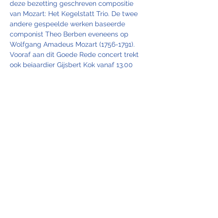
deze bezetting geschreven compositie 
van Mozart: Het Kegelstatt Trio. De twee 
andere gespeelde werken baseerde 
componist Theo Berben eveneens op 
Wolfgang Amadeus Mozart (1756-1791). 
Vooraf aan dit Goede Rede concert trekt 
ook beiaardier Gijsbert Kok vanaf 13.00 
uur een blik Mozart open. Van een Sonate 
voor piano en viool tot de in Nederland(!) 
gecomponeerde variaties op ‘Laat ons 
juichen, Batavieren’. Twee hoogtepunten 
uit het oeuvre van Mozart zijn het Rondo 
Alla Turca en het Klarinetconcert. Ook 
deze klinken in bewerking voor de 50 
klokken van de Goede Redetoren.
Share this event